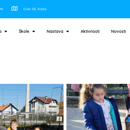
94
Osik 58, Ilidža
a
Škole
Nastava
Aktivnosti
Novosti