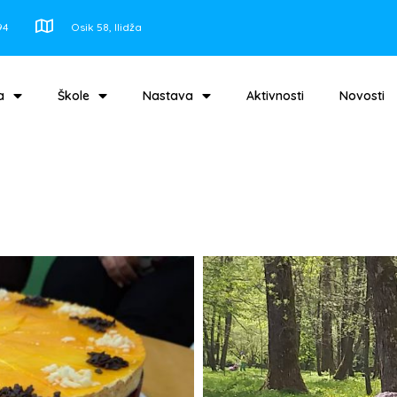
94
Osik 58, Ilidža
a
Škole
Nastava
Aktivnosti
Novosti