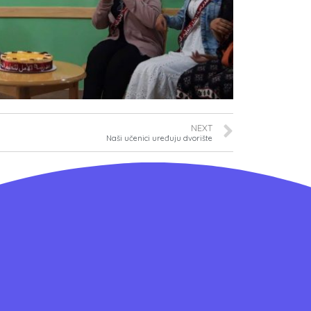
NEXT
Naši učenici uređuju dvorište