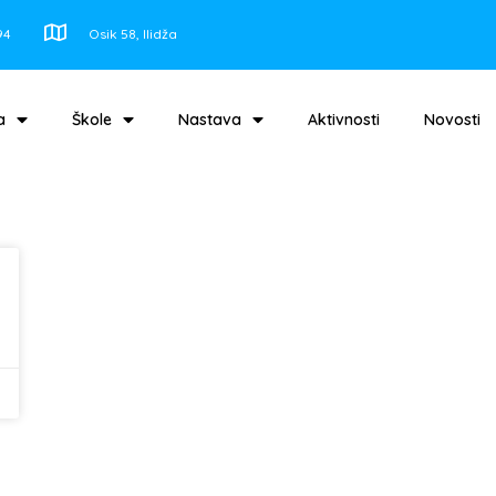
94
Osik 58, Ilidža
a
Škole
Nastava
Aktivnosti
Novosti