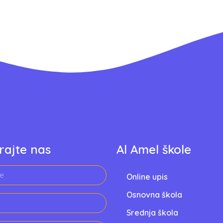
rajte nas
Al Amel škole
Online upis
Osnovna škola
Srednja škola