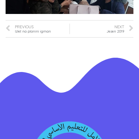
PREVIOUS
NEXT
Izlet na planini igman
Jesen 2019