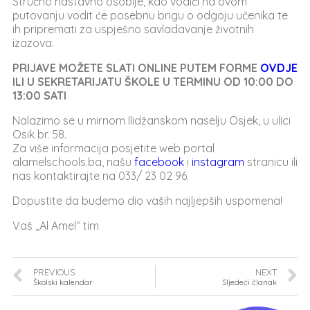
Stručno nastavno osoblje, kao vodiči na ovom
putovanju vodit će posebnu brigu o odgoju učenika te
ih pripremati za uspješno savladavanje životnih
izazova.
PRIJAVE MOŽETE SLATI ONLINE PUTEM FORME
OVDJE
ILI U SEKRETARIJATU ŠKOLE
U TERMINU OD 10:00 DO
13:00
SATI
Nalazimo se u mirnom Ilidžanskom naselju Osjek, u ulici
Osik br. 58.
Za više informacija posjetite web portal
alamelschools.ba, našu
facebook
i
instagram
stranicu ili
nas kontaktirajte na 033/ 23 02 96.
Dopustite da budemo dio vaših najljepših uspomena!
Vaš „Al Amel“ tim
PREVIOUS
NEXT
Školski kalendar
Sljedeći članak