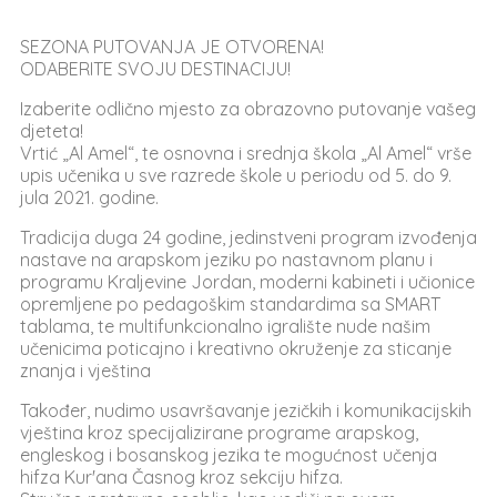
SEZONA PUTOVANJA JE OTVORENA!
ODABERITE SVOJU DESTINACIJU!
Izaberite odlično mjesto za obrazovno putovanje vašeg
djeteta!
Vrtić „Al Amel“, te osnovna i srednja škola „Al Amel“ vrše
upis učenika u sve razrede škole u periodu od 5. do 9.
jula 2021. godine.
Tradicija duga 24 godine, jedinstveni program izvođenja
nastave na arapskom jeziku po nastavnom planu i
programu Kraljevine Jordan, moderni kabineti i učionice
opremljene po pedagoškim standardima sa SMART
tablama, te multifunkcionalno igralište nude našim
učenicima poticajno i kreativno okruženje za sticanje
znanja i vještina
Također, nudimo usavršavanje jezičkih i komunikacijskih
vještina kroz specijalizirane programe arapskog,
engleskog i bosanskog jezika te mogućnost učenja
hifza Kur'ana Časnog kroz sekciju hifza.