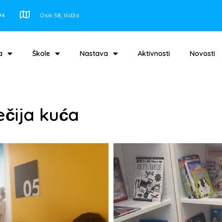
94
Osik 58, Ilidža
a
Škole
Nastava
Aktivnosti
Novosti
čija kuća